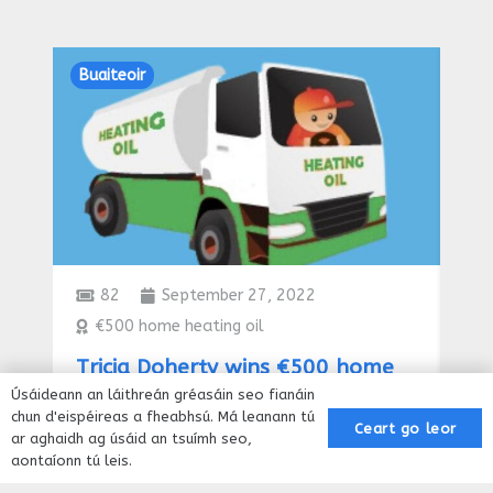
Buaiteoir
Bua
82
September 27, 2022
€500 home heating oil
P
Tricia Doherty wins €500 home
Ea
heating Oil
an
Úsáideann an láithreán gréasáin seo fianáin
chun d'eispéireas a fheabhsú. Má leanann tú
Ceart go leor
ar aghaidh ag úsáid an tsuímh seo,
aontaíonn tú leis.