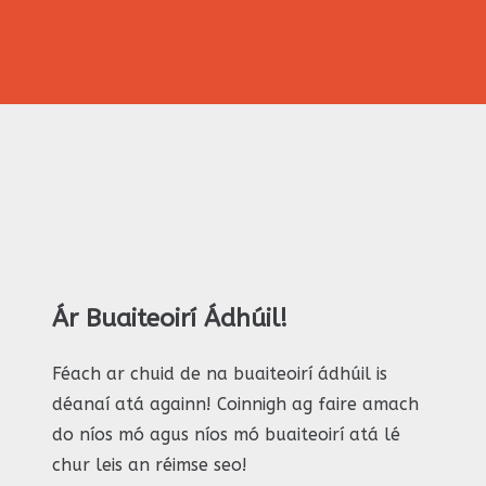
Ár Buaiteoirí Ádhúil!
Féach ar chuid de na buaiteoirí ádhúil is
déanaí atá againn! Coinnigh ag faire amach
do níos mó agus níos mó buaiteoirí atá lé
chur leis an réimse seo!