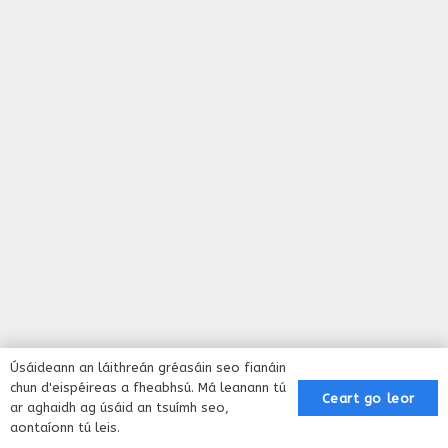
Úsáideann an láithreán gréasáin seo fianáin
chun d'eispéireas a fheabhsú. Má leanann tú
Ceart go leor
ar aghaidh ag úsáid an tsuímh seo,
aontaíonn tú leis.