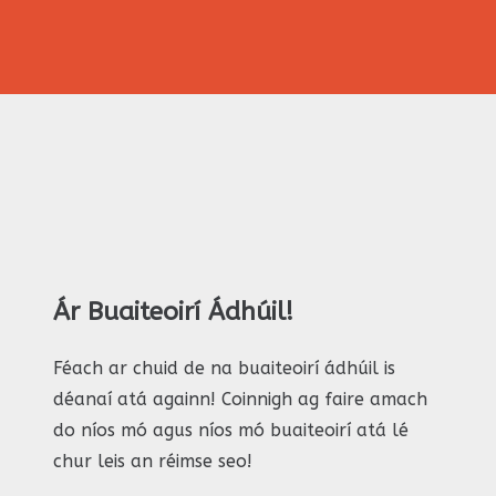
Ár Buaiteoirí Ádhúil!
Féach ar chuid de na buaiteoirí ádhúil is
déanaí atá againn! Coinnigh ag faire amach
do níos mó agus níos mó buaiteoirí atá lé
chur leis an réimse seo!