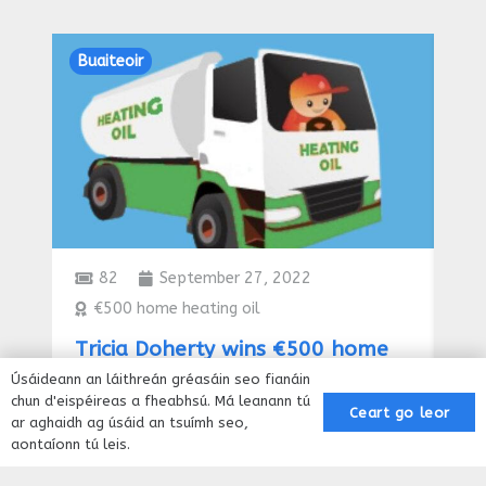
Buaiteoir
Bua
82
September 27, 2022
€500 home heating oil
P
Tricia Doherty wins €500 home
Ea
heating Oil
an
Úsáideann an láithreán gréasáin seo fianáin
chun d'eispéireas a fheabhsú. Má leanann tú
Ceart go leor
ar aghaidh ag úsáid an tsuímh seo,
aontaíonn tú leis.